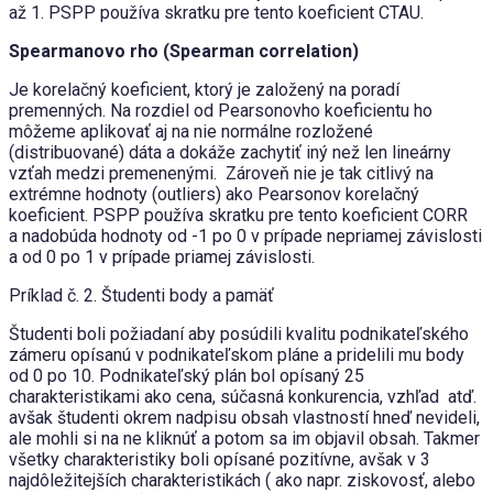
až 1. PSPP používa skratku pre tento koeficient CTAU.
Spearmanovo rho (Spearman correlation)
Je korelačný koeficient, ktorý je založený na poradí
premenných. Na rozdiel od Pearsonovho koeficientu ho
môžeme aplikovať aj na nie normálne rozložené
(distribuované) dáta a dokáže zachytiť iný než len lineárny
vzťah medzi premenenými. Zároveň nie je tak citlivý na
extrémne hodnoty (outliers) ako Pearsonov korelačný
koeficient. PSPP používa skratku pre tento koeficient CORR
a nadobúda hodnoty od -1 po 0 v prípade nepriamej závislosti
a od 0 po 1 v prípade priamej závislosti.
Príklad č. 2. Študenti body a pamäť
Študenti boli požiadaní aby posúdili kvalitu podnikateľského
zámeru opísanú v podnikateľskom pláne a pridelili mu body
od 0 po 10. Podnikateľský plán bol opísaný 25
charakteristikami ako cena, súčasná konkurencia, vzhľad atď.
avšak študenti okrem nadpisu obsah vlastností hneď nevideli,
ale mohli si na ne kliknúť a potom sa im objavil obsah. Takmer
všetky charakteristiky boli opísané pozitívne, avšak v 3
najdôležitejších charakteristikách ( ako napr. ziskovosť, alebo