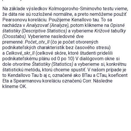
Na základe výsledkov Kolmogorovho-Smirnovho testu vieme,
že dáta nie sú rozložené normálne, a preto nemôžeme použiť
Pearsonovu koreláciu. Použijeme Kenallovo tau. To sa
nachádza v
Analyzovať (Analyze)
, potom klikneme na
Opisné
štatistiky (Descriptive Statistics)
a vyberieme
Krížové tabuľky
(Crosstabs)
. Vyberieme nasledovné dve
premenné:
Počet_otv_II
(čo je počet otvorených
podnikateľských charakteristík bez časového stresu)
a
Celkové_skr_II
(celkové skóre, ktoré študenti pridelili
podnikateľskému plánu od 0 po 10) V dialógovom okne si
dole otvoríme
Štatistiky (Statistics)
a vyberieme si, konkrétnu
štatistickú metódu, ktorú chceme spustiť. V našom prípade je
to Kendallovo Tau b aj c, označené ako BTau a CTau, koeficent
Eta a Spearmanovu koreláciu označenú Corr. Následne
klineme OK.