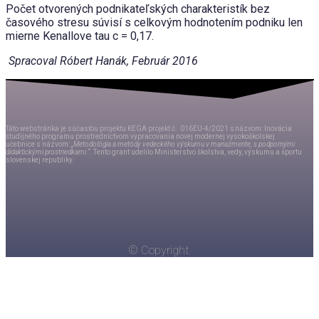
Počet otvorených podnikateľských charakteristík bez
časového stresu súvisí s celkovým hodnotením podniku len
mierne Kenallove tau c = 0,17.
Spracoval Róbert Hanák, Február 2016
Táto webstránka je súčasťou projektu KEGA projekt č.
016EU-4/2021
s názvom
:
Inovácia
študijného programu
prostredníctvom
vypracovania novej modernej vysokoškolskej
učebnice
s
názvom:
„
Metodológia a metódy vedeckého výskumu v
manažmente, s podpornými
didaktickými prostriedkami.“.
Tento grant udelilo Ministerstvo školstva, vedy, výskumu a športu
slovenskej republiky.
© Copyright