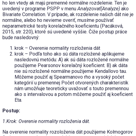
ho len vtedy ak majú premenné normálne rozdelenie. Ten je
uvedený v programe PSPP v menu
Analyzovať(Analyze)
ako
Bivariate Correlation. V prípade, ak rozdelenie našich dát nie je
normálne, alebo ho nevieme overiť, musíme používať
neparametrické testy korelačného koeficientu (Pacáková,
2015, str. 220), ktoré sú uvedené vyššie. Čiže postup práce
bude nasledovný:
krok – Overenie normality rozloženia dát
krok – Podľa toho ako sú dáta rozložené aplikujeme
nasledovnú metódu: A) ak sú dáta rozložené normálne
použijeme Pearsonov korelačný koeficient. B) ak dáta
nie sú rozložené normálne použijeme Kendallovo tau.
Môžeme použiť aj Spearmanovo rho a vysoký počet
kategórií u premennej Počet otvorených charakteristík
nám umožňuje teoreticky uvažovať s touto premennou
ako s intervalovou a potom môžeme použiť aj koeficient
Eta.
Postup:
1.Krok: Overenie normality rozloženia dát.
Na overenie normality rozoloženia dát použijeme Kolmogorov