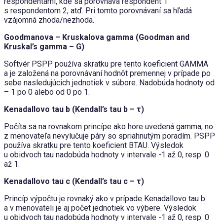
respondentami, kde sa porovnáva respondent 1
s respondentom 2, atď. Pri tomto porovnávaní sa hľadá
vzájomná zhoda/nezhoda.
Goodmanova – Kruskalova gamma (Goodman and
Kruskal’s gamma – G)
Softvér PSPP používa skratku pre tento koeficient GAMMA
a je založená na porovnávaní hodnôt premennej v prípade po
sebe nasledujúcich jednotiek v súbore. Nadobúda hodnoty od
– 1 po 0 alebo od 0 po 1.
Kenadallovo tau b (Kendall
’s tau b – τ)
Počíta sa na rovnakom princípe ako hore uvedená gamma, no
z menovateľa nevylučuje páry so spriahnutým poradím. PSPP
používa skratku pre tento koeficient BTAU. Výsledok
u obidvoch tau nadobúda hodnoty v intervale -1 až 0, resp. 0
až 1.
Kenadallovo tau c (Kendall
’s tau c – τ)
Princíp výpočtu je rovnaký ako v prípade Kenadallovo tau b
a v menovateli je aj počet jednotiek vo výbere. Výsledok
u obidvoch tau nadobúda hodnoty v intervale -1 až 0, resp. 0