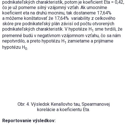
podnikateľských charakteristík, potom je koeficient Eta = 0,42,
čo je už pomerne silný vzájomný vzťah. Ak umocníme
koeficient eta na druhú mocninu, tak dostaneme 17,64%
a môžeme konštatovať že 17,64% variability z celkového
skóre pre podnikateľský plán závisí od počtu otvorených
podnikateľských charakteristík. V hypotéze H
sme tvrdili, že
1
premenné budú v negatívnom vzájomnom vzťahu, čo sa nám
nepotvrdilo, a preto hypotézu H
zamietame a prijímame
1
hypotézu H
0.
Obr. 4. Výsledok Kenallovho tau, Spearmanovej
korelácie a koeficientu Eta.
Reportovanie výsledkov: