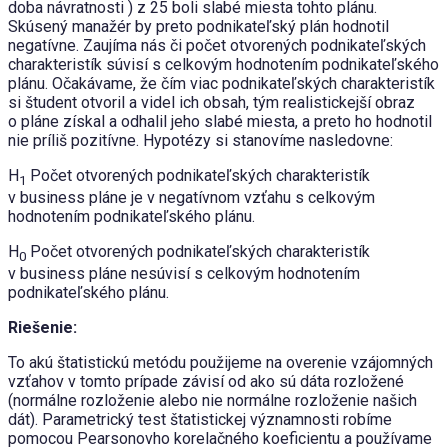
doba návratnosti ) z 25 boli slabé miesta tohto plánu.
Skúsený manažér by preto podnikateľský plán hodnotil
negatívne. Zaujíma nás či počet otvorených podnikateľských
charakteristík súvisí s celkovým hodnotením podnikateľského
plánu. Očakávame, že čím viac podnikateľských charakteristík
si študent otvoril a videl ich obsah, tým realistickejší obraz
o pláne získal a odhalil jeho slabé miesta, a preto ho hodnotil
nie príliš pozitívne. Hypotézy si stanovíme nasledovne:
H
Počet otvorených podnikateľských charakteristík
1
v business pláne je v negatívnom vzťahu s celkovým
hodnotením podnikateľského plánu.
H
Počet otvorených podnikateľských charakteristík
0
v business pláne nesúvisí s celkovým hodnotením
podnikateľského plánu.
Riešenie:
To akú štatistickú metódu použijeme na overenie vzájomných
vzťahov v tomto prípade závisí od ako sú dáta rozložené
(normálne rozloženie alebo nie normálne rozloženie našich
dát). Parametrický test štatistickej významnosti robíme
pomocou Pearsonovho korelačného koeficientu a používame