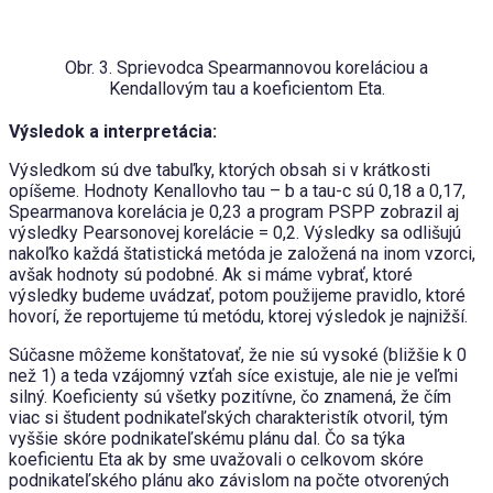
Obr. 3. Sprievodca Spearmannovou koreláciou a
Kendallovým tau a koeficientom Eta.
Výsledok a interpretácia:
Výsledkom sú dve tabuľky, ktorých obsah si v krátkosti
opíšeme. Hodnoty Kenallovho tau – b a tau-c sú 0,18 a 0,17,
Spearmanova korelácia je 0,23 a program PSPP zobrazil aj
výsledky Pearsonovej korelácie = 0,2. Výsledky sa odlišujú
nakoľko každá štatistická metóda je založená na inom vzorci,
avšak hodnoty sú podobné. Ak si máme vybrať, ktoré
výsledky budeme uvádzať, potom použijeme pravidlo, ktoré
hovorí, že reportujeme tú metódu, ktorej výsledok je najnižší.
Súčasne môžeme konštatovať, že nie sú vysoké (bližšie k 0
než 1) a teda vzájomný vzťah síce existuje, ale nie je veľmi
silný. Koeficienty sú všetky pozitívne, čo znamená, že čím
viac si študent podnikateľských charakteristík otvoril, tým
vyššie skóre podnikateľskému plánu dal. Čo sa týka
koeficientu Eta ak by sme uvažovali o celkovom skóre
podnikateľského plánu ako závislom na počte otvorených