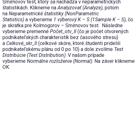
Smirnovov test, ktorý sa nachádza v neparametrických
štatistikách. Klikneme na
Analyzovať (Analyze)
, potom
na
Neparametrické štatistiky (NonParametric
Statistics)
a vyberieme
1 výberový K – S (1Sample K – S)
, čo
je skratka pre Kolmogorov – Smirnovov test. Následne
vyberieme premenné
Počet_otv_II
(čo je počet otvorených
podnikateľských charakteristík bez časového stresu)
a
Celkové_skr_II
(celkové skóre, ktoré študenti pridelili
podnikateľskému plánu od 0 po 10) a dole zvolíme
Test
Distribúcie (Test Distribution)
. V našom prípade
vyberieme
Normálne rozloženie (Normal)
. Na záver klikneme
OK.