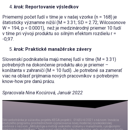
krok:
Reportovanie výsledkov
Priemerný počet ľudí v tíme je v našej vzorke (n = 168) je
štatisticky významne nižší (M = 3.31; SD = 2.72; Wilcoxonove
W = 194; p < 0.0001), než je medzinárodný priemer 10 ľudí
v tíme pri vývoji produktu so silným efektom rozdielu r =
-0,97.
krok:
Praktické manažérske závery
Slovenskí podnikatelia majú menej ľudí v tíme (M = 3.31)
potrebných na dokončenie produktu ako je priemer –
konštanta v zahraničí (M = 10 ľudí). Je potrebné sa zamerať
viac na oblasť prijímania nových pracovníkov s potrebným
know-how pre danú prácu.
Spracovala Nina Kocúrová, Január 2022
Táto webstránka je súčasťou projektu KEGA projekt č.
016EU-4/2021
s názvom
:
Inovácia
študijného programu
prostredníctvom
vypracovania novej modernej vysokoškolskej
učebnice
s
názvom:
„
Metodológia a metódy vedeckého výskumu v
manažmente, s podpornými
didaktickými prostriedkami.“.
Tento grant udelilo Ministerstvo školstva, vedy, výskumu a športu