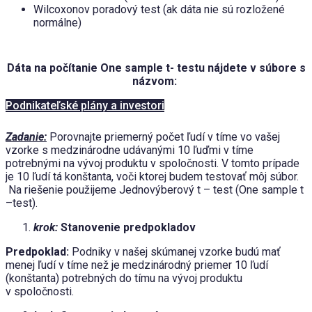
Wilcoxonov poradový test (ak dáta nie sú rozložené
normálne)
Dáta na počítanie One sample t- testu nájdete v súbore s
názvom:
Podnikateľské plány a investori
Zadanie:
Porovnajte priemerný počet ľudí v tíme vo vašej
vzorke s medzinárodne udávanými 10 ľuďmi v tíme
potrebnými na vývoj produktu v spoločnosti. V tomto prípade
je 10 ľudí tá konštanta, voči ktorej budem testovať môj súbor.
Na riešenie použijeme Jednovýberový t – test (One sample t
–test).
krok:
Stanovenie predpokladov
Predpoklad:
Podniky v našej skúmanej vzorke budú mať
menej ľudí v tíme než je medzinárodný priemer 10 ľudí
(konštanta) potrebných do tímu na vývoj produktu
v spoločnosti.