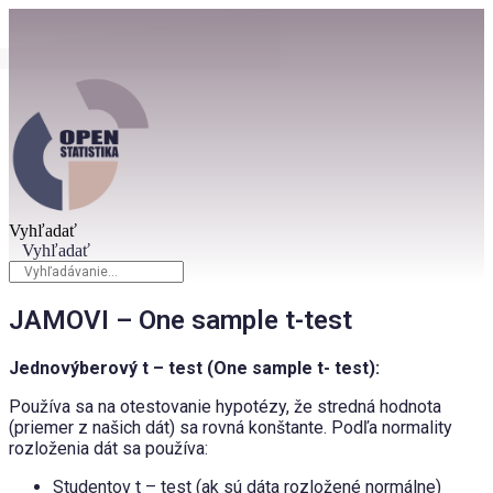
Preskočiť
na
obsah
Vyhľadať
Vyhľadať
JAMOVI – One sample t-test
Jednovýberový t – test (One sample t- test):
Používa sa na otestovanie hypotézy, že stredná hodnota
(priemer z našich dát) sa rovná konštante. Podľa normality
rozloženia dát sa používa:
Studentov t – test (ak sú dáta rozložené normálne)