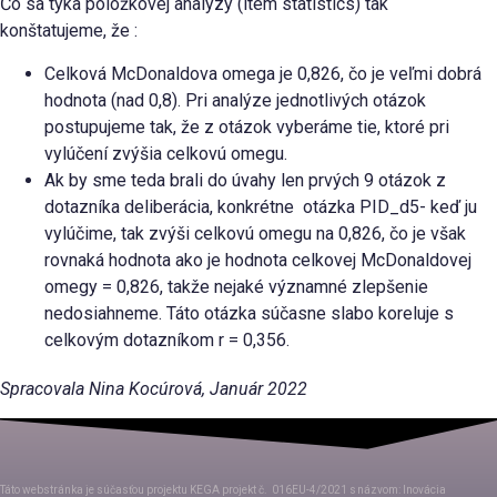
Čo sa týka položkovej analýzy (item statistics) tak
konštatujeme, že :
Celková McDonaldova omega je 0,826, čo je veľmi dobrá
hodnota (nad 0,8). Pri analýze jednotlivých otázok
postupujeme tak, že z otázok vyberáme tie, ktoré pri
vylúčení zvýšia celkovú omegu.
Ak by sme teda brali do úvahy len prvých 9 otázok z
dotazníka deliberácia, konkrétne otázka PID_d5- keď ju
vylúčime, tak zvýši celkovú omegu na 0,826, čo je však
rovnaká hodnota ako je hodnota celkovej McDonaldovej
omegy = 0,826, takže nejaké významné zlepšenie
nedosiahneme. Táto otázka súčasne slabo koreluje s
celkovým dotazníkom r = 0,356.
Spracovala Nina Kocúrová, Január 2022
Táto webstránka je súčasťou projektu KEGA projekt č.
016EU-4/2021
s názvom
:
Inovácia