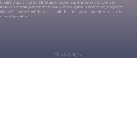
študijného programu
prostredníctvom
vypracovania novej modernej vysokoškolskej
učebnice
s
názvom:
„
Metodológia a metódy vedeckého výskumu v
manažmente, s podpornými
didaktickými prostriedkami.“.
Tento grant udelilo Ministerstvo školstva, vedy, výskumu a športu
slovenskej republiky.
© Copyright