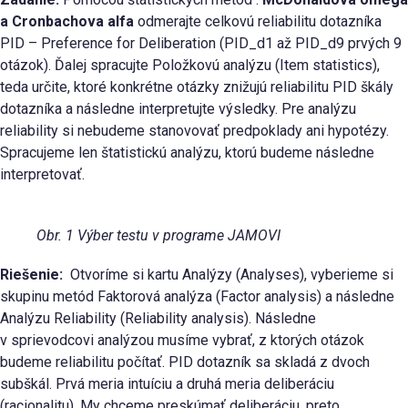
a Cronbachova alfa
odmerajte celkovú reliabilitu dotazníka
PID – Preference for Deliberation (PID_d1 až PID_d9 prvých 9
otázok). Ďalej spracujte Položkovú analýzu (Item statistics),
teda určite, ktoré konkrétne otázky znižujú reliabilitu PID škály
dotazníka a následne interpretujte výsledky. Pre analýzu
reliability si nebudeme stanovovať predpoklady ani hypotézy.
Spracujeme len štatistickú analýzu, ktorú budeme následne
interpretovať.
Obr. 1 Výber testu v programe JAMOVI
Riešenie:
Otvoríme si kartu Analýzy (Analyses), vyberieme si
skupinu metód Faktorová analýza (Factor analysis) a následne
Analýzu Reliability (Reliability analysis). Následne
v sprievodcovi analýzou musíme vybrať, z ktorých otázok
budeme reliabilitu počítať. PID dotazník sa skladá z dvoch
subškál. Prvá meria intuíciu a druhá meria deliberáciu
(racionalitu). My chceme preskúmať deliberáciu, preto