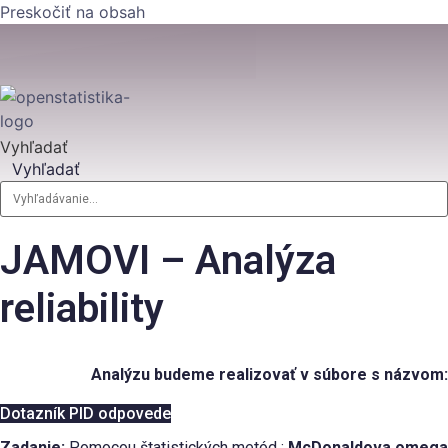
Preskočiť na obsah
Vyhľadať
Vyhľadať
JAMOVI – Analýza
reliability
Analýzu budeme realizovať v súbore s názvom:
Dotazník PID odpovede
Zadanie:
Pomocou štatistických metód :
McDonaldova omega