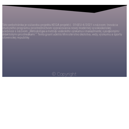
Táto webstránka je súčasťou projektu KEGA projekt č.
016EU-4/2021
s názvom
:
Inovácia
študijného programu
prostredníctvom
vypracovania novej modernej vysokoškolskej
učebnice
s
názvom:
„
Metodológia a metódy vedeckého výskumu v
manažmente, s podpornými
didaktickými prostriedkami.“.
Tento grant udelilo Ministerstvo školstva, vedy, výskumu a športu
slovenskej republiky.
© Copyright